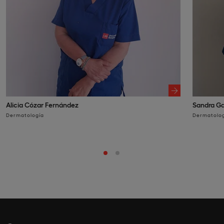
Alicia Cózar Fernández
Sandra Ga
Dermatología
Dermatolo