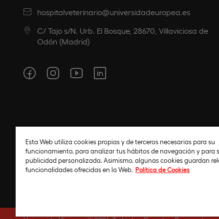
hospitalveterinario@universidadeuropea.es
C/ Tajo s/N. Urb. El Bosque, 28670, Villaviciosa de
Odón (Madrid)
Universidad Europea
Políti
Esta Web utiliza cookies propias y de terceros necesarias para su
funcionamiento, para analizar tus hábitos de navegación y para s
publicidad personalizada. Asimismo, algunas cookies guardan re
funcionalidades ofrecidas en la Web.
Política de Cookies