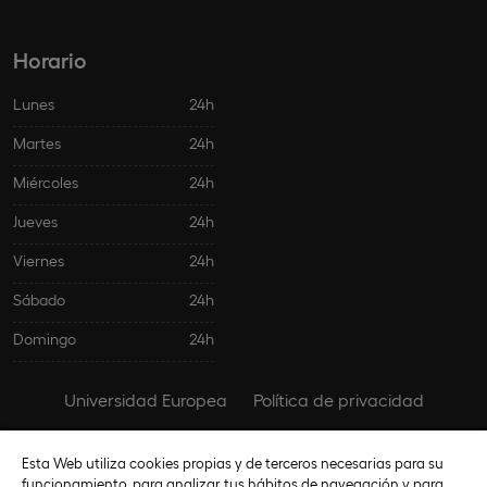
Horario
Lunes
24h
Martes
24h
Miércoles
24h
Jueves
24h
Viernes
24h
Sábado
24h
Domingo
24h
Universidad Europea
Política de privacidad
Política de cookies
Configurar cookies
Aviso legal
Esta Web utiliza cookies propias y de terceros necesarias para su
funcionamiento, para analizar tus hábitos de navegación y para